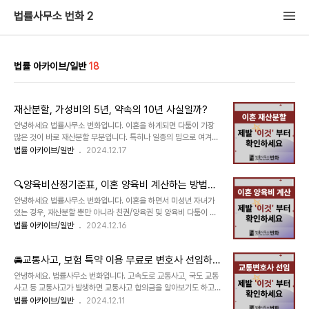
법률사무소 번화 2
법률 아카이브/일반
18
재산분할, 가성비의 5년, 약속의 10년 사실일까?
안녕하세요 법률사무소 번화입니다. 이혼을 하게되면 다툼이 가장
많은 것이 바로 재산분할 부분입니다. 특히나 일종의 밈으로 여겨지
는 '가성비의 5년, 약속의 10년'이란 문장이 과연 사실일까요? 많은
법률 아카이브/일반
2024.12.17
분들이 5년 혼인생활을 유지한 경우 일종의 '가성비'로 재산분할을
잘 받을 수 있는지, 10년 혼인생활을 유지한 경우 5:5로 재산분할
🔍양육비산정기준표, 이혼 양육비 계산하는 방법
을 받을 수 있는지 이러한 문장이 사실인지 물어보시는 경우가 굉장
히 많습니다. 오늘은 많은 분들이 재산분할과 관련하여 궁금하게 여
은?
안녕하세요 법률사무소 번화입니다. 이혼을 하면서 미성년 자녀가
기는 것들을 간략하게 살펴보려고 합니다. 재산분할과 유책사유의
있는 경우, 재산분할 뿐만 아니라 친권/양육권 및 양육비 다툼이 아
상관성이 있는지(즉 유책배우자 재산분할 청구 가능 여부), 재산분
주 빈번하게 발생합니다. 이혼 진행시 '양육비'란 자녀의 양육권을
법률 아카이브/일반
2024.12.16
할의 기여도, 재산분할의 판단기준, '가성비의 5년, 약속의 10년'의
가진 자가 받을 수 있는 비용입니다. 즉, 자녀를 양육하는 대신에 양
진위여부에 대해 알려드리겠습니다. * 번화에서는 ..
육권이 없는 자는 그만큼의 양육비를 지급하라는 의미입니다. 그런
🚘교통사고, 보험 특약 이용 무료로 변호사 선임하
데 양육비는 무제한으로 다 받을 수 있을까요? 친권, 양육권이란? 양
육권 결정 기준, 양육비, 과거양육비 및 과거양육비 청구, 양육권 변
기
안녕하세요. 법률사무소 번화입니다. 고속도로 교통사고, 국도 교통
경, 양육비 변경 그리고 과연 양육비 산정의 기준을 정한 서울가정법
사고 등 교통사고가 발생하면 교통사고 합의금을 알아보기도 하고
원의 양육비산정기준표 가 어떤 의미인지에 대하여 간단히 알아보
교통사고 변호사 / 교통전문변호사를 확인해보기도 합니다. 그러나
법률 아카이브/일반
2024.12.11
겠습니다. 양육비 얼마나 받을 수 있나요? - 친권/양육권의 개념