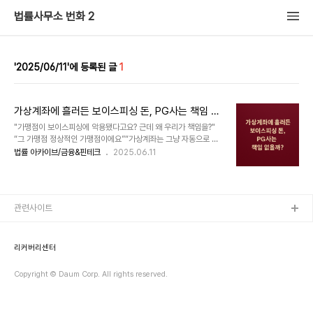
법률사무소 번화 2
2025/06/11
1
가상계좌에 흘러든 보이스피싱 돈, PG사는 책임 없
을까?
"가맹점이 보이스피싱에 악용됐다고요? 근데 왜 우리가 책임을?"
“그 가맹점 정상적인 가맹점이에요”“가상계좌는 그냥 자동으로 생
성된 거예요.”“수상한 거래가 있었는지 어떻게 다 알아요?” “보이스
법률 아카이브/금융&핀테크
2025.06.11
피싱 피해금이라구요? 저희 회사 정산시스템은 자동적으로 작동해
요!” 😰 하지만 이런 말, 수사기관은 들어주지 않습니다. 최근 보이
스피싱 수익의 자금세탁을 위해 PG사가 발행한 가상계좌가 악용되
는 사례가 정말 많습니다. 문제는 PG사가 법적책임을 져야할 수도
관련사이트
있다는 것이죠. 더 무서운 건 이겁니다 “그냥 계약한 가맹점인데
요?” → 가맹점 확인의무를 이행하지 않았다면 책임을 질 수 있습니
다.“가상계좌는 그냥 자동으로 생성된 거예요.” → 시스템 설계 문제
로 몰릴 수 있습니다“수상한 거래가 있었는지 어떻게 다..
리커버리센터
Copyright © Daum Corp. All rights reserved.