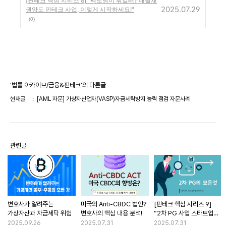
[핀테크 핵심 시리즈 8] "팩토링이 뭐길래? 매출채
2025.07.29
권양도 핀테크 사업, 이렇게 시작하세요!"
(0)
'법률 아카이브/금융&핀테크'의 다른글
현재글
[AML 자문] 가상자산업자(VASP)자금세탁방지 능력 점검 자문사례
관련글
변호사가 알려주는
미국의 Anti-CBDC 법안?
[핀테크 핵심 시리즈 9]
가상자산과 자금세탁 위험
변호사의 핵심 내용 분석!
“2차 PG 사업 스타트업을
위한 완벽 가이드:
2025.09.26
2025.07.31
2025.07.31