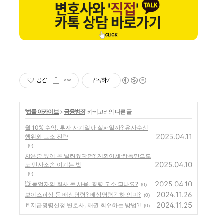
공감
구독하기
'
법률 아카이브
>
금융범죄
' 카테고리의 다른 글
월 10% 수익, 투자 사기일까 실패일까? 유사수신
2025.04.11
행위와 고소 전략
(0)
차용증 없이 돈 빌려줬다면? 계좌이체·카톡만으로
2025.04.10
도 민사소송 이기는 법
(0)
2025.04.10
💥 동업자의 회사 돈 사용, 횡령 고소 되나요?
(0)
2024.11.26
보이스피싱 등 배상명령? 배상명령각하 의미?
(0)
2024.11.25
📄지급명령신청 변호사, 채권 회수하는 방법?!
(0)