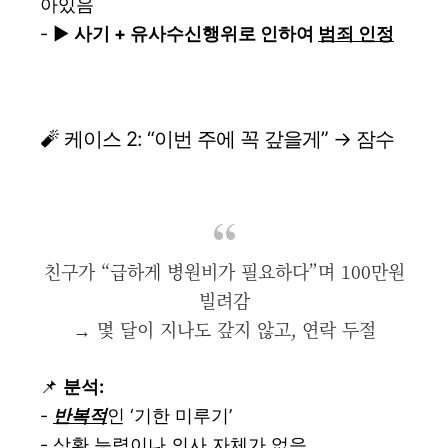
아있음
- ▶️
사기 + 유사수신행위로 인하여
범죄 인정
🧨 케이스 2: “이번 주에 꼭 갚을게” → 잠수
친구가 “급하게 병원비가 필요하다”며 100만원
빌려감
→ 몇 달이 지나도 갚지 않고, 연락 두절
📌
분석:
-
반복적
인 ‘기한 미루기’
- 상환 능력이나 의사 자체가 없음