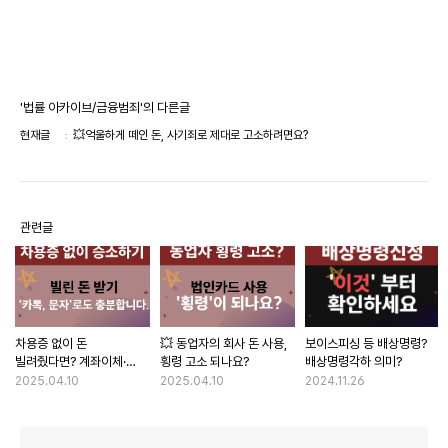
'법률 아카이브/금융범죄'의 다른글
현재글
💥억울하게 떼인 돈, 사기죄로 제대로 고소하려면요?
관련글
차용증 없이 돈
💥 동업자의 회사 돈 사용,
보이스피싱 등 배상명령?
빌려줬다면? 계좌이체·
횡령 고소 되나요?
배상명령각하 의미?
카톡만으로도 민사소송
2025.04.10
2025.04.10
2024.11.26
이기는 법