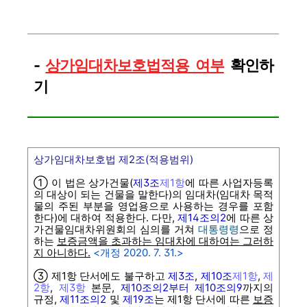
-
상가임대차보호법
적용 여부
확인하
기
상가임대차보호법
제2조(적용범위)
① 이 법은 상가건물(
제3조
제1항
에 따른 사업자등록
의 대상이 되는 건물을 말한다)의 임대차(임대차 목적
물의 주된 부분을 영업용으로 사용하는 경우를 포함
한다)에 대하여 적용한다. 다만,
제14조의2
에 따른 상
가건물임대차위원회의 심의를 거쳐
대통령령
으로 정
하는
보증금액을 초과하는 임대차에 대하여는 그러하
지 아니하다.
<개정 2020. 7. 31.>
③ 제1항 단서에도 불구하고
제3조
,
제10조
제1항
,
제
2항
,
제3항
본문,
제10조의2부터 제10조의9
까지의
규정,
제11조의2
및
제19조
는 제1항 단서에 따른
보증