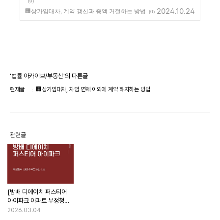
(0)
2024.10.24
🏢상가임대차, 계약 갱신과 증액 거절하는 방법
(0)
'법률 아카이브/부동산'의 다른글
현재글
🏢상가임대차, 차임 연체 이외에 계약 해지하는 방법
관련글
[방배 디에이치 퍼스티어
아이파크 아파트 부정청약]
주택법 위반 처벌 위기와
2026.03.04
혐의 소명 방어 전략