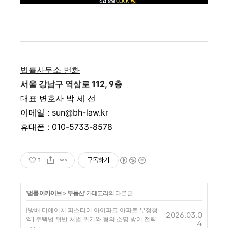
법률사무소 번화
서울 강남구 역삼로 112, 9층
대표 변호사 박 세 선
이메일 : sun@bh-law.kr
휴대폰 : 010-5733-8578
1
구독하기
'
법률 아카이브
>
부동산
' 카테고리의 다른 글
[방배 디에이치 퍼스티어 아이파크 아파트 부정청
2026.03.0
약] 주택법 위반 처벌 위기와 혐의 소명 방어 전략
4